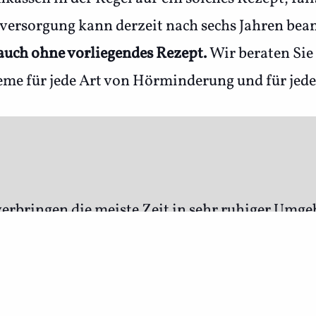
versorgung kann derzeit nach sechs Jahren bean
 auch ohne vorliegendes Rezept.
Wir beraten Sie
eme für jede Art von Hörminderung und für jede
erbringen die meiste Zeit in sehr ruhiger Umge
us. Bei Basisgeräten fallen dank des Zuschusse
setzlichen Zuzahlung von 10 Euro pro Ohr an. Si